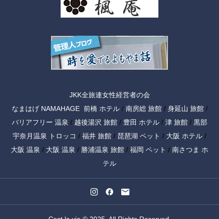
JKK全旅連女性経営者の会
なまはげ NAMAHAGE
前橋 ホテル
/
南房総 旅館
/
身延山 旅館
/
バリアフリー 温泉
/
越後湯沢 旅館
/
豊田 ホテル
/
津 旅館
/
黒部
宇奈月温泉 トロッコ
/
福井 旅館
/
琵琶湖 ペット
/
大阪 ホテル
/
大阪 温泉
/
大阪 温泉
/
勝浦温泉 旅館
/
福岡 ペット
/
南さつま ホ
テル