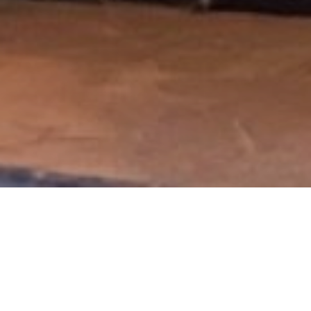



宿泊予約
TEL
Instagram
山里と荒川の清流、岩畳、美味しい空気
あなたの「帰りどころ」
ようこそ、セラヴィへ