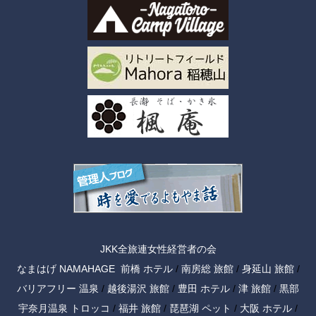
JKK全旅連女性経営者の会
なまはげ NAMAHAGE
前橋 ホテル
/
南房総 旅館
/
身延山 旅館
/
バリアフリー 温泉
/
越後湯沢 旅館
/
豊田 ホテル
/
津 旅館
/
黒部
宇奈月温泉 トロッコ
/
福井 旅館
/
琵琶湖 ペット
/
大阪 ホテル
/