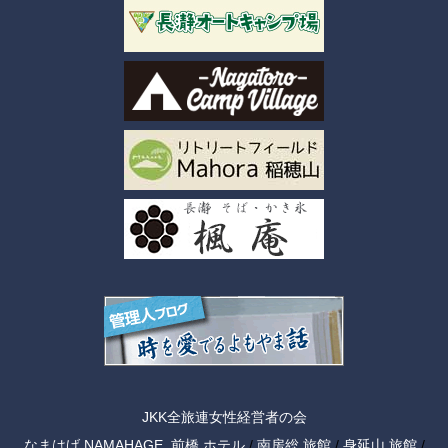
JKK全旅連女性経営者の会
なまはげ NAMAHAGE
前橋 ホテル
/
南房総 旅館
/
身延山 旅館
/