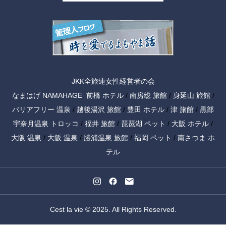
JKK全旅連女性経営者の会
なまはげ NAMAHAGE
前橋 ホテル
/
南房総 旅館
/
身延山 旅館
/
バリアフリー 温泉
/
越後湯沢 旅館
/
豊田 ホテル
/
津 旅館
/
黒部
宇奈月温泉 トロッコ
/
福井 旅館
/
琵琶湖 ペット
/
大阪 ホテル
/
大阪 温泉
/
大阪 温泉
/
勝浦温泉 旅館
/
福岡 ペット
/
南さつま ホ
テル
Cest la vie © 2025. All Rights Reserved.