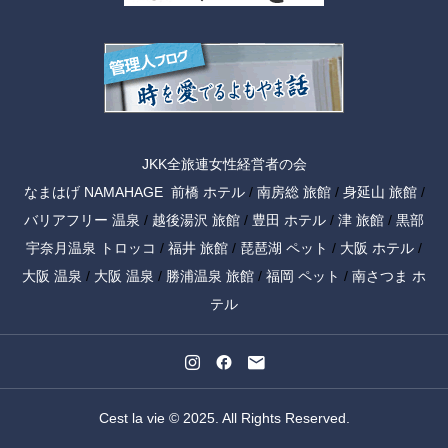
JKK全旅連女性経営者の会
なまはげ NAMAHAGE
前橋 ホテル
/
南房総 旅館
/
身延山 旅館
/
バリアフリー 温泉
/
越後湯沢 旅館
/
豊田 ホテル
/
津 旅館
/
黒部
宇奈月温泉 トロッコ
/
福井 旅館
/
琵琶湖 ペット
/
大阪 ホテル
/
大阪 温泉
/
大阪 温泉
/
勝浦温泉 旅館
/
福岡 ペット
/
南さつま ホ
テル
Cest la vie © 2025. All Rights Reserved.